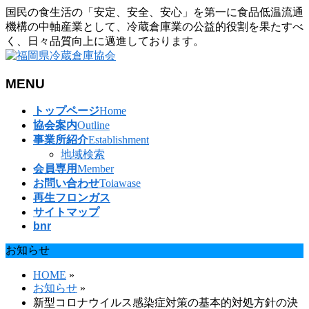
国民の食生活の「安定、安全、安心」を第一に食品低温流通
機構の中軸産業として、冷蔵倉庫業の公益的役割を果たすべ
く、日々品質向上に邁進しております。
MENU
メ
トップページ
Home
ニ
協会案内
Outline
ュ
事業所紹介
Establishment
ー
地域検索
を
会員専用
Member
飛
お問い合わせ
Toiawase
ば
再生フロンガス
す
サイトマップ
bnr
お知らせ
HOME
»
お知らせ
»
新型コロナウイルス感染症対策の基本的対処方針の決