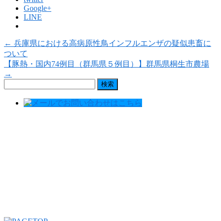
Google+
LINE
←
兵庫県における高病原性鳥インフルエンザの疑似患畜に
ついて
【豚熱・国内74例目（群馬県５例目）】群馬県桐生市農場
→
検
索: