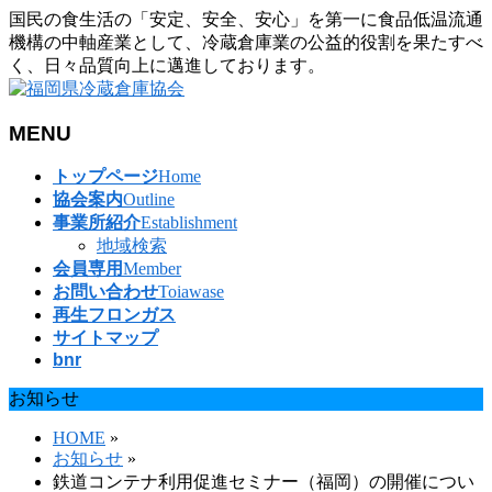
国民の食生活の「安定、安全、安心」を第一に食品低温流通
機構の中軸産業として、冷蔵倉庫業の公益的役割を果たすべ
く、日々品質向上に邁進しております。
MENU
メ
トップページ
Home
ニ
協会案内
Outline
ュ
事業所紹介
Establishment
ー
地域検索
を
会員専用
Member
飛
お問い合わせ
Toiawase
ば
再生フロンガス
す
サイトマップ
bnr
お知らせ
HOME
»
お知らせ
»
鉄道コンテナ利用促進セミナー（福岡）の開催につい