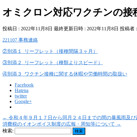
オミクロン対応ワクチンの接
投稿日 : 2022年11月8日
最終更新日時 : 2022年11月8日
投稿者 
221107 事務連絡
②別添１_リーフレット（接種間隔３ヶ月）
③別添２_リーフレット（種類よりスピード）
④別添３_ワクチン接種に関する休暇や労働時間の取扱い
Facebook
Hatena
twitter
Google+
←
令和４年９月１７日から同月２４日までの間の暴風雨及び
消費税のイオンボイス制度の広報・周知等について
→
検索: