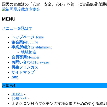
国民の食生活の「安定、安全、安心」を第一に食品低温流通
MENU
メニューを飛ばす
トップページ
Home
協会案内
Outline
事業所紹介
Establishment
地域検索
会員専用
Member
お問い合わせ
Toiawase
再生フロンガス
サイトマップ
bnr
お知らせ
HOME
»
お知らせ
»
オミクロン対応ワクチンの接種促進のための更なる取組