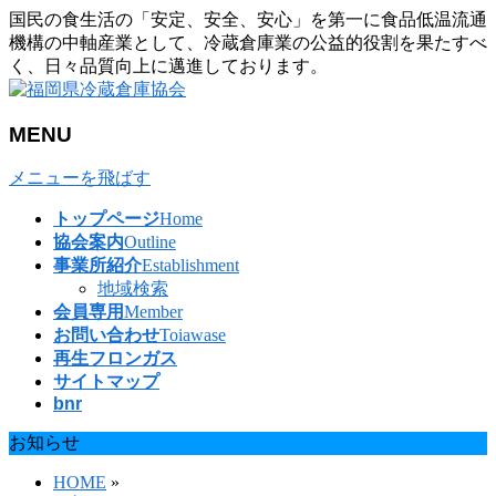
国民の食生活の「安定、安全、安心」を第一に食品低温流通
機構の中軸産業として、冷蔵倉庫業の公益的役割を果たすべ
く、日々品質向上に邁進しております。
MENU
メニューを飛ばす
トップページ
Home
協会案内
Outline
事業所紹介
Establishment
地域検索
会員専用
Member
お問い合わせ
Toiawase
再生フロンガス
サイトマップ
bnr
お知らせ
HOME
»