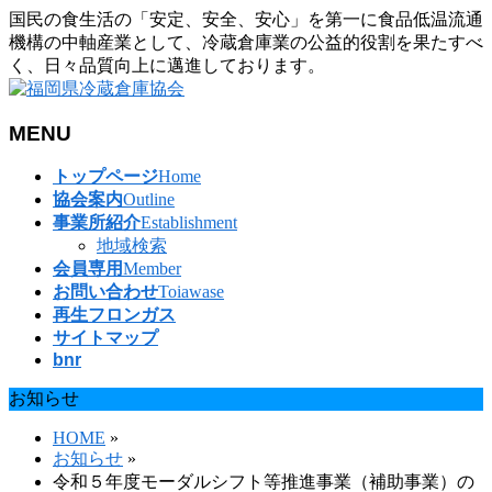
国民の食生活の「安定、安全、安心」を第一に食品低温流通
機構の中軸産業として、冷蔵倉庫業の公益的役割を果たすべ
く、日々品質向上に邁進しております。
MENU
メ
トップページ
Home
ニ
協会案内
Outline
ュ
事業所紹介
Establishment
ー
地域検索
を
会員専用
Member
飛
お問い合わせ
Toiawase
ば
再生フロンガス
す
サイトマップ
bnr
お知らせ
HOME
»
お知らせ
»
令和５年度モーダルシフト等推進事業（補助事業）の