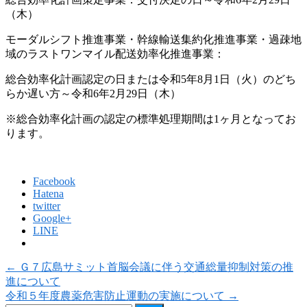
（木）
モーダルシフト推進事業・幹線輸送集約化推進事業・過疎地
域のラストワンマイル配送効率化推進事業：
総合効率化計画認定の日または令和5年8月1日（火）のどち
らか遅い方～令和6年2月29日（木）
※総合効率化計画の認定の標準処理期間は1ヶ月となってお
ります。
Facebook
Hatena
twitter
Google+
LINE
←
Ｇ７広島サミット首脳会議に伴う交通総量抑制対策の推
進について
令和５年度農薬危害防止運動の実施について
→