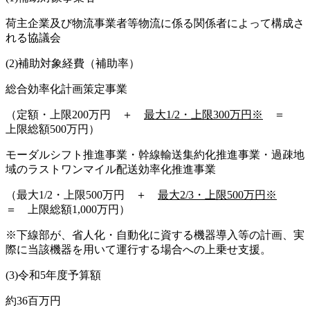
荷主企業及び物流事業者等物流に係る関係者によって構成さ
れる協議会
(2)補助対象経費（補助率）
総合効率化計画策定事業
（定額・上限200万円 ＋
最大1/2・上限300万円※
＝
上限総額500万円）
モーダルシフト推進事業・幹線輸送集約化推進事業・過疎地
域のラストワンマイル配送効率化推進事業
（最大1/2・上限500万円 ＋
最大2/3・上限500万円※
＝ 上限総額1,000万円）
※下線部が、省人化・自動化に資する機器導入等の計画、実
際に当該機器を用いて運行する場合への上乗せ支援。
(3)令和5年度予算額
約36百万円