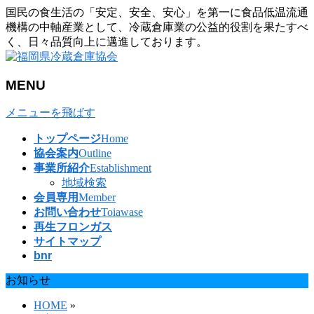
国民の食生活の「安定、安全、安心」を第一に食品低温流通
機構の中軸産業として、冷蔵倉庫業の公益的役割を果たすべ
く、日々品質向上に邁進しております。
MENU
メニューを飛ばす
トップページ
Home
協会案内
Outline
事業所紹介
Establishment
地域検索
会員専用
Member
お問い合わせ
Toiawase
再生フロンガス
サイトマップ
bnr
お知らせ
HOME
»