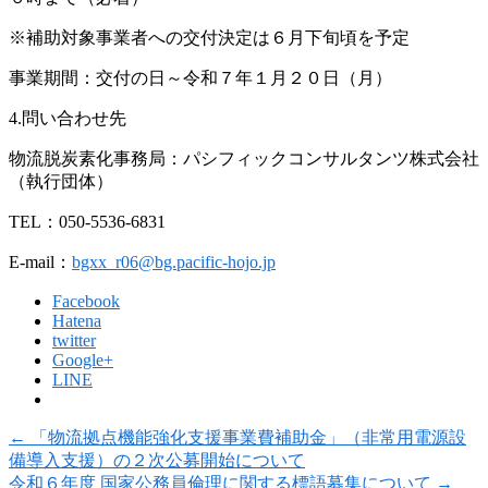
※補助対象事業者への交付決定は６月下旬頃を予定
事業期間：交付の日～令和７年１月２０日（月）
4.問い合わせ先
物流脱炭素化事務局：パシフィックコンサルタンツ株式会社
（執行団体）
TEL：050-5536-6831
E-mail：
bgxx_r06@bg.pacific-hojo.jp
Facebook
Hatena
twitter
Google+
LINE
←
「物流拠点機能強化支援事業費補助金」（非常用電源設
備導入支援）の２次公募開始について
令和６年度 国家公務員倫理に関する標語募集について
→