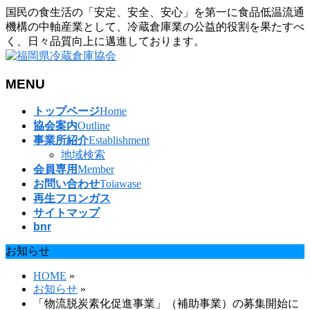
国民の食生活の「安定、安全、安心」を第一に食品低温流通
機構の中軸産業として、冷蔵倉庫業の公益的役割を果たすべ
く、日々品質向上に邁進しております。
MENU
メ
トップページ
Home
ニ
協会案内
Outline
ュ
事業所紹介
Establishment
ー
地域検索
を
会員専用
Member
飛
お問い合わせ
Toiawase
ば
再生フロンガス
す
サイトマップ
bnr
お知らせ
HOME
»
お知らせ
»
「物流脱炭素化促進事業」（補助事業）の募集開始に