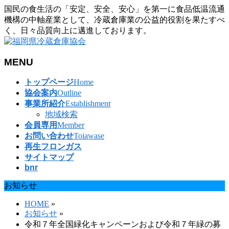
国民の食生活の「安定、安全、安心」を第一に食品低温流通
機構の中軸産業として、冷蔵倉庫業の公益的役割を果たすべ
く、日々品質向上に邁進しております。
MENU
メ
トップページ
Home
ニ
協会案内
Outline
ュ
事業所紹介
Establishment
ー
地域検索
を
会員専用
Member
飛
お問い合わせ
Toiawase
ば
再生フロンガス
す
サイトマップ
bnr
お知らせ
HOME
»
お知らせ
»
令和７年全国緑化キャンペーンおよび令和７年緑の募