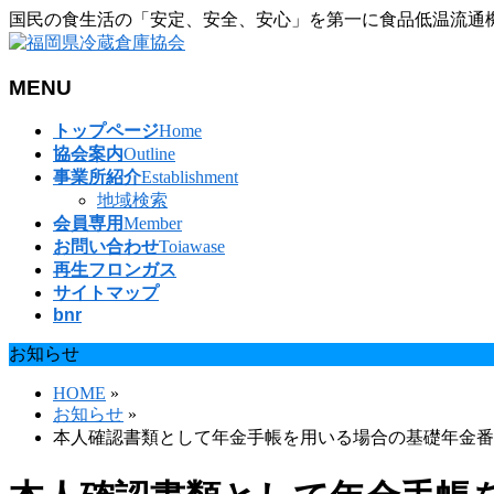
国民の食生活の「安定、安全、安心」を第一に食品低温流通
MENU
メ
トップページ
Home
ニ
協会案内
Outline
ュ
事業所紹介
Establishment
ー
地域検索
を
会員専用
Member
飛
お問い合わせ
Toiawase
ば
再生フロンガス
す
サイトマップ
bnr
お知らせ
HOME
»
お知らせ
»
本人確認書類として年金手帳を用いる場合の基礎年金番