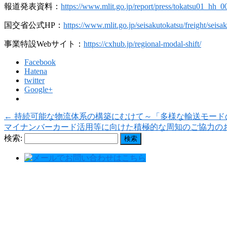
報道発表資料：
https://www.mlit.go.jp/report/press/tokatsu01_hh_
国交省公式HP：
https://www.mlit.go.jp/seisakutokatsu/freight/seis
事業特設Webサイト：
https://cxhub.jp/regional-modal-shift/
Facebook
Hatena
twitter
Google+
←
持続可能な物流体系の構築にむけて～「多様な輸送モード
マイナンバーカード活用等に向けた積極的な周知のご協力の
検索: