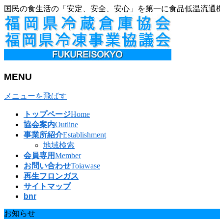
国民の食生活の「安定、安全、安心」を第一に食品低温流通
MENU
メニューを飛ばす
トップページ
Home
協会案内
Outline
事業所紹介
Establishment
地域検索
会員専用
Member
お問い合わせ
Toiawase
再生フロンガス
サイトマップ
bnr
お知らせ