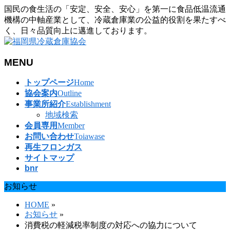
国民の食生活の「安定、安全、安心」を第一に食品低温流通
機構の中軸産業として、冷蔵倉庫業の公益的役割を果たすべ
く、日々品質向上に邁進しております。
MENU
メ
トップページ
Home
ニ
協会案内
Outline
ュ
事業所紹介
Establishment
ー
地域検索
を
会員専用
Member
飛
お問い合わせ
Toiawase
ば
再生フロンガス
す
サイトマップ
bnr
お知らせ
HOME
»
お知らせ
»
消費税の軽減税率制度の対応への協力について