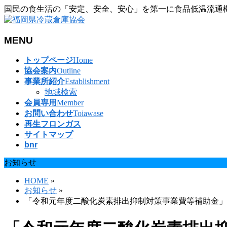
国民の食生活の「安定、安全、安心」を第一に食品低温流通
MENU
メ
トップページ
Home
ニ
協会案内
Outline
ュ
事業所紹介
Establishment
ー
地域検索
を
会員専用
Member
飛
お問い合わせ
Toiawase
ば
再生フロンガス
す
サイトマップ
bnr
お知らせ
HOME
»
お知らせ
»
「令和元年度二酸化炭素排出抑制対策事業費等補助金」