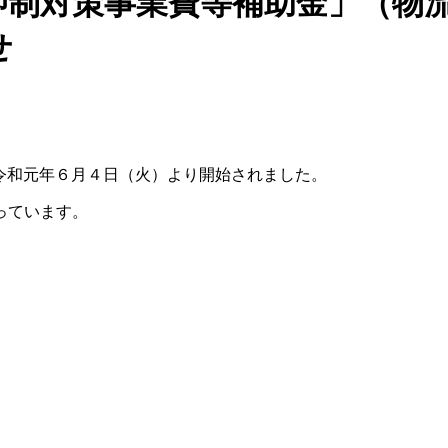
制対策事業費等補助金」（物流
せ
令和元年６月４日（火）より開始
されました。
ってい
ます。