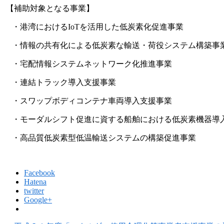
【補助対象となる事業】
・港湾における
IoT
を活用した低炭素化促進事業
・情報の共有化による低炭素な輸送・荷役システム構築事
・宅配情報システムネットワーク化推進事業
・連結トラック導入支援事業
・スワップボディコンテナ車両導入支援事業
・モーダルシフト促進に資する船舶における低炭素機器導
・高品質低炭素型低温輸送システムの構築促進事業
Facebook
Hatena
twitter
Google+