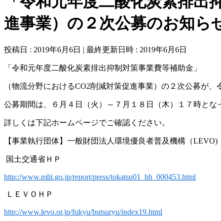
「令和元年度二酸化炭素排出抑
進事業）の２次公募のお知ら
投稿日 : 2019年6月6日
最終更新日時 : 2019年6月6日
「令和元年度二酸化炭素排出抑制対策事業費等補助金」
（物流分野における
CO2
削減対策促進事業）の２次公募が、
公募期間は、６月４日（火）～７月１８日（木）１７時とな
詳しくは下記ホームページでご確認ください。
【事業執行団体】一般財団法人環境優良者普及機構（
LEVO)
国土交通省ＨＰ
http://www.mlit.go.jp/report/press/tokatsu01_hh_000453.html
ＬＥＶＯＨＰ
http://www.levo.or.jp/fukyu/butsuryu/index19.html