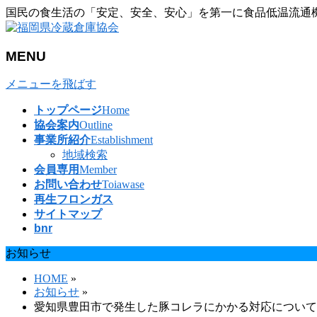
国民の食生活の「安定、安全、安心」を第一に食品低温流通
MENU
メニューを飛ばす
トップページ
Home
協会案内
Outline
事業所紹介
Establishment
地域検索
会員専用
Member
お問い合わせ
Toiawase
再生フロンガス
サイトマップ
bnr
お知らせ
HOME
»
お知らせ
»
愛知県豊田市で発生した豚コレラにかかる対応について