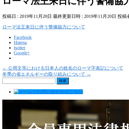
ローマ法王来日に伴う警備協
投稿日 : 2019年11月20日
最終更新日時 : 2019年11月20日
投稿者
ローマ法王来日に伴う警備協力について
Facebook
Hatena
twitter
Google+
←
公用文等における日本人の姓名のローマ字表記について
冬季の省エネルギーの取り組みについて
→
検
索: