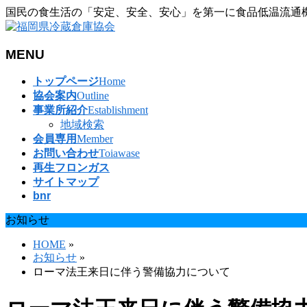
国民の食生活の「安定、安全、安心」を第一に食品低温流通
MENU
メ
トップページ
Home
ニ
協会案内
Outline
ュ
事業所紹介
Establishment
ー
地域検索
を
会員専用
Member
飛
お問い合わせ
Toiawase
ば
再生フロンガス
す
サイトマップ
bnr
お知らせ
HOME
»
お知らせ
»
ローマ法王来日に伴う警備協力について