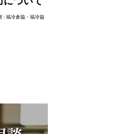
力について
 :
福冷倉協・福冷協