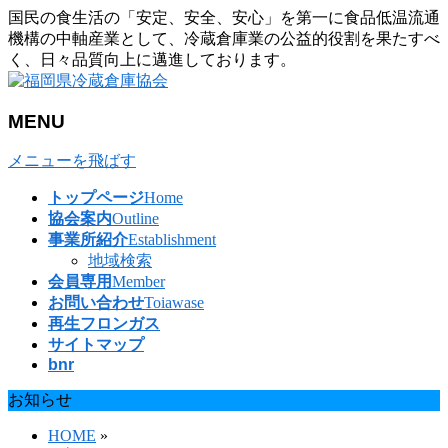
国民の食生活の「安定、安全、安心」を第一に食品低温流通
機構の中軸産業として、冷蔵倉庫業の公益的役割を果たすべ
く、日々品質向上に邁進しております。
MENU
メニューを飛ばす
トップページ
Home
協会案内
Outline
事業所紹介
Establishment
地域検索
会員専用
Member
お問い合わせ
Toiawase
再生フロンガス
サイトマップ
bnr
お知らせ
HOME
»