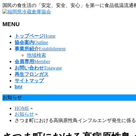
国民の食生活の「安定、安全、安心」を第一に食品低温流通
MENU
メ
トップページ
Home
ニ
協会案内
Outline
ュ
事業所紹介
Establishment
ー
地域検索
を
会員専用
Member
飛
お問い合わせ
Toiawase
ば
再生フロンガス
す
サイトマップ
bnr
お知らせ
HOME
»
お知らせ
»
さつま町における高病原性鳥インフルエンザ発生に係る