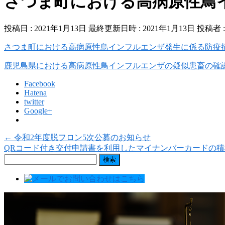
さつま町における高病原性鳥
投稿日 : 2021年1月13日
最終更新日時 : 2021年1月13日
投稿者 
さつま町における高病原性鳥インフルエンザ発生に係る防疫
鹿児島県における高病原性鳥インフルエンザの疑似患畜の確認
Facebook
Hatena
twitter
Google+
←
令和2年度脱フロン5次公募のお知らせ
QRコード付き交付申請書を利用したマイナンバーカードの
検
索: