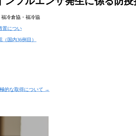
インフルエンザ発生に係る防疫
:
福冷倉協・福冷協
措置につい
（国内36例目）
積極的な取得について
→