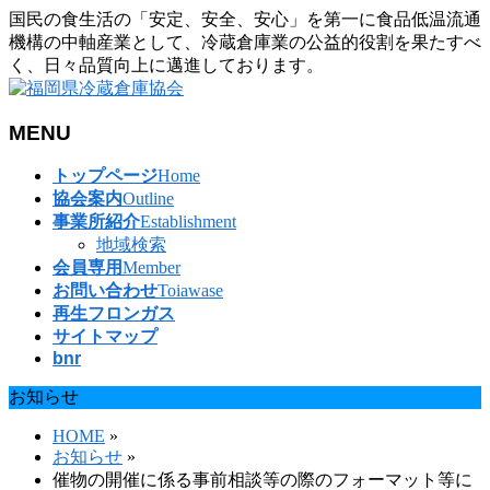
国民の食生活の「安定、安全、安心」を第一に食品低温流通
機構の中軸産業として、冷蔵倉庫業の公益的役割を果たすべ
く、日々品質向上に邁進しております。
MENU
メ
トップページ
Home
ニ
協会案内
Outline
ュ
事業所紹介
Establishment
ー
地域検索
を
会員専用
Member
飛
お問い合わせ
Toiawase
ば
再生フロンガス
す
サイトマップ
bnr
お知らせ
HOME
»
お知らせ
»
催物の開催に係る事前相談等の際のフォーマット等に