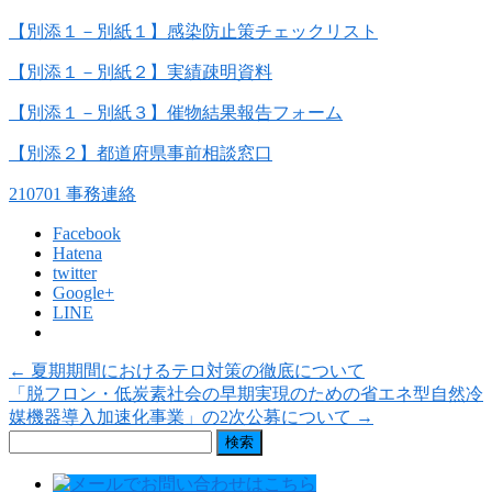
【別添１－別紙１】感染防止策チェックリスト
【別添１－別紙２】実績疎明資料
【別添１－別紙３】催物結果報告フォーム
【別添２】都道府県事前相談窓口
210701 事務連絡
Facebook
Hatena
twitter
Google+
LINE
←
夏期期間におけるテロ対策の徹底について
「脱フロン・低炭素社会の早期実現のための省エネ型自然冷
媒機器導入加速化事業」の2次公募について
→
検
索: