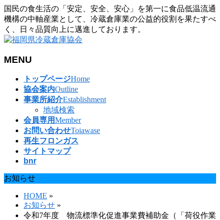
国民の食生活の「安定、安全、安心」を第一に食品低温流通
機構の中軸産業として、冷蔵倉庫業の公益的役割を果たすべ
く、日々品質向上に邁進しております。
MENU
メ
トップページ
Home
ニ
協会案内
Outline
ュ
事業所紹介
Establishment
ー
地域検索
を
会員専用
Member
飛
お問い合わせ
Toiawase
ば
再生フロンガス
す
サイトマップ
bnr
お知らせ
HOME
»
お知らせ
»
令和7年度 物流標準化促進事業費補助金（「荷役作業