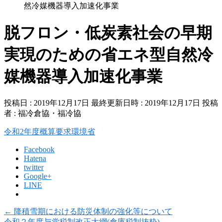
然冷媒機器導入加速化事業
脱フロン・低炭素社会の早期
実現のための省エネ型自然冷
媒機器導入加速化事業
投稿日 : 2019年12月17日
最終更新日時 : 2019年12月17日
投稿
者 :
福冷倉協・福冷協
令和2年度概算要求環境省
Facebook
Hatena
twitter
Google+
LINE
←
降積雪期における防災体制の強化等について
令和２年度与党税制改正大綱(倉庫税制抜粋)
→