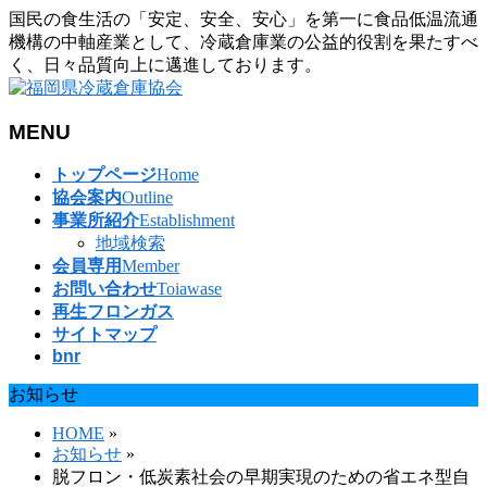
国民の食生活の「安定、安全、安心」を第一に食品低温流通
機構の中軸産業として、冷蔵倉庫業の公益的役割を果たすべ
く、日々品質向上に邁進しております。
MENU
メ
トップページ
Home
ニ
協会案内
Outline
ュ
事業所紹介
Establishment
ー
地域検索
を
会員専用
Member
飛
お問い合わせ
Toiawase
ば
再生フロンガス
す
サイトマップ
bnr
お知らせ
HOME
»
お知らせ
»
脱フロン・低炭素社会の早期実現のための省エネ型自