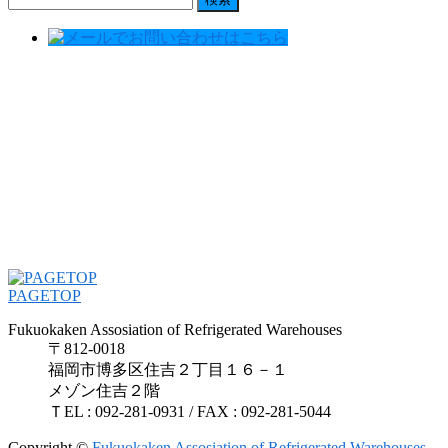
索:
PAGETOP
Fukuokaken Assosiation of Refrigerated Warehouses
〒812-0018
福岡市博多区住吉２丁目１６－１
メゾン住吉２階
ＴEL : 092-281-0931 / FAX : 092-281-5044
Copyright ©
Fukuokaken Assosiation of Refrigerated Warehouses