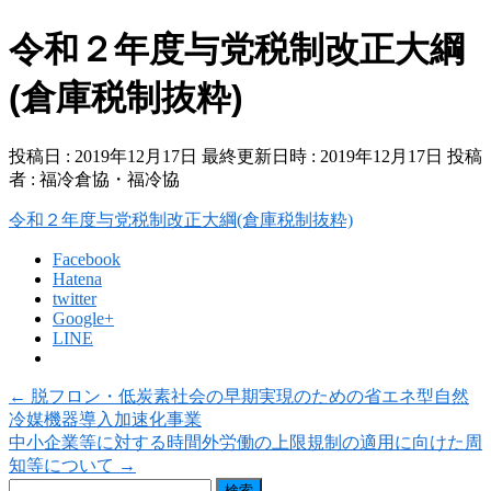
令和２年度与党税制改正大綱
(倉庫税制抜粋)
投稿日 : 2019年12月17日
最終更新日時 : 2019年12月17日
投稿
者 :
福冷倉協・福冷協
令和２年度与党税制改正大綱(倉庫税制抜粋)
Facebook
Hatena
twitter
Google+
LINE
←
脱フロン・低炭素社会の早期実現のための省エネ型自然
冷媒機器導入加速化事業
中小企業等に対する時間外労働の上限規制の適用に向けた周
知等について
→
検