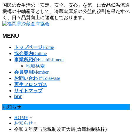
国民の食生活の「安定、安全、安心」を第一に食品低温流通
機構の中軸産業として、冷蔵倉庫業の公益的役割を果たすべ
く、日々品質向上に邁進しております。
MENU
メ
トップページ
Home
ニ
協会案内
Outline
ュ
事業所紹介
Establishment
ー
地域検索
を
会員専用
Member
飛
お問い合わせ
Toiawase
ば
再生フロンガス
す
サイトマップ
bnr
お知らせ
HOME
»
お知らせ
»
令和２年度与党税制改正大綱(倉庫税制抜粋)